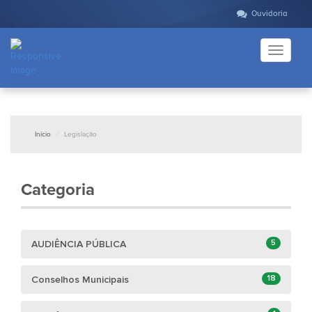
Ouvidoria
Toggle
navigati
Início
Legislação
Categoria
5
AUDIÊNCIA PÚBLICA
18
Conselhos Municipais