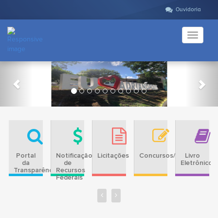
Ouvidoria
Toggle
navigati
Previous
Nex
Portal
Notificação
Licitações
Concursos/PSS
Livro
da
de
Eletrônico
Transparência
Recursos
Federais