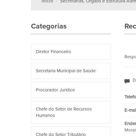
Início
Secretarias, Órgãos e Estrutura Admi
Categorias
Re
Diretor Financeiro
Respo
Secretaria Municipal de Saúde
D
Procurador Jurídico
Telef
Chefe do Setor de Recursos
E-mail
Humanos
Ender
Morais
Chefe do Setor Tributário