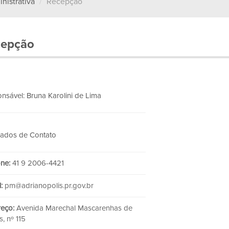
nistrativa
Recepção
cepção
nsável: Bruna Karolini de Lima
ados de Contato
one:
41 9 2006-4421
:
pm@adrianopolis.pr.gov.br
eço:
Avenida Marechal Mascarenhas de
, nº 115