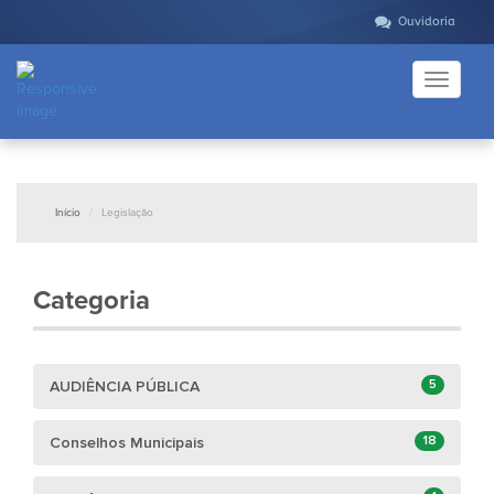
Ouvidoria
Toggle
navigati
Início
Legislação
Categoria
5
AUDIÊNCIA PÚBLICA
18
Conselhos Municipais