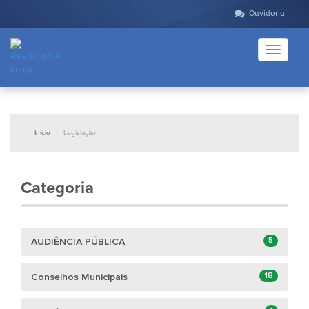
Ouvidoria
Toggle
navigati
Início
Legislação
Categoria
5
AUDIÊNCIA PÚBLICA
18
Conselhos Municipais