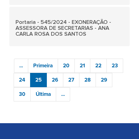
Portaria - 545/2024 - EXONERAÇÃO -
ASSESSORA DE SECRETARIAS - ANA
CARLA ROSA DOS SANTOS
...
Primeira
20
21
22
23
24
25
26
27
28
29
30
Última
...