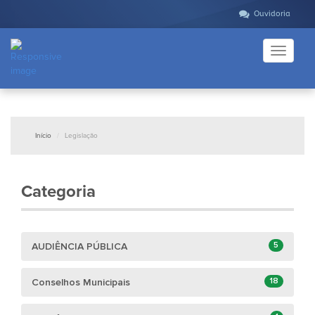
Ouvidoria
Toggle
navigati
Início
Legislação
Categoria
5
AUDIÊNCIA PÚBLICA
18
Conselhos Municipais