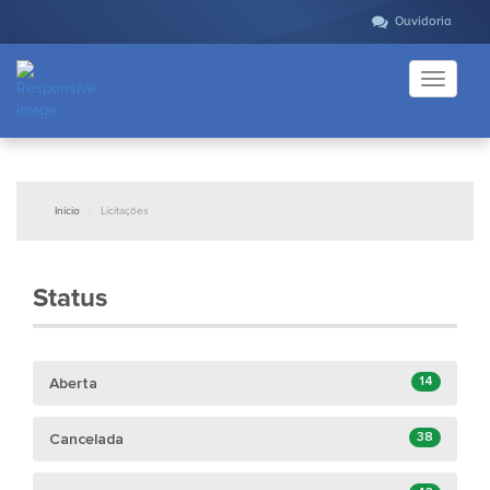
Ouvidoria
Toggle
navigati
Início
Licitações
Status
14
Aberta
38
Cancelada