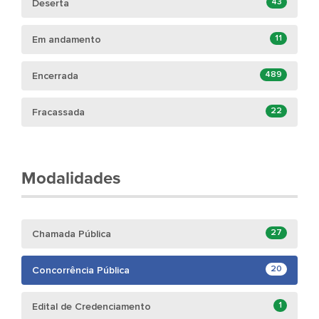
43
Deserta
11
Em andamento
489
Encerrada
22
Fracassada
Modalidades
27
Chamada Pública
20
Concorrência Pública
1
Edital de Credenciamento