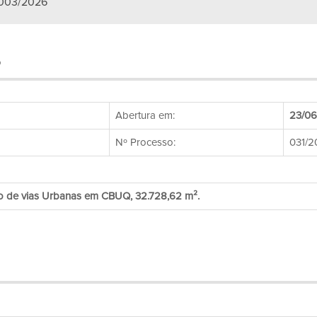
 003/2026
6
Abertura em:
23/06
Nº Processo:
031/2
o de vias Urbanas em CBUQ, 32.728,62 m².