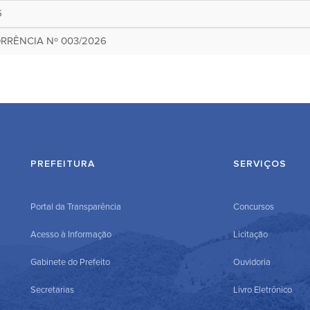
6
RÊNCIA Nº 003/2026
PREFEITURA
SERVIÇOS
Portal da Transparência
Concursos
Acesso à Informação
Licitação
Gabinete do Prefeito
Ouvidoria
Secretarias
Livro Eletrônico