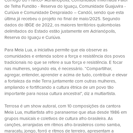
Córrego do Franco- Adrianópolis, Comunidade Invernada Paiol
de Telha Fundão - Reserva do Iguaçu, Comunidade Guajuvira -
Curiúva e Comunidade Despraiado – Candói, sendo que esta
última já recebeu o projeto no final de maio/2025. Segundo
dados do IBGE de 2022, os maiores territórios quilombolas
delimitados do Estado estão justamente em Adrianópolis,
Reserva do Iguaçu e Curiúva.
Para Meia Lua, a iniciativa permite que ela observe as
comunidades e entenda sobre a força e resistência dos povos
tradicionais no que se refere a sua força e resistência. E focar
nas mulheres, segundo ela, é necessário. “Compartilhar,
agregar, entender, aprender e acima de tudo, contribuir e elevar
a fortaleza da mãe Terra juntamente com outras mulheres,
ampliando e fortificando a cultura étnica de um povo tão
importante para nossa cultura ancestral”, diz a multiartista.
Terrosa é um show autoral, com 10 composições da cantora
Meia Lua, multiartista afro paranaense que atua desde 1986 em
grupos musicais e coletivos de cultura afro-brasileira. As
canções, arranjadas em ritmos afro-brasileiros como samba,
maracatu, jongo, forró e ritmos de terreiro, apresentam a