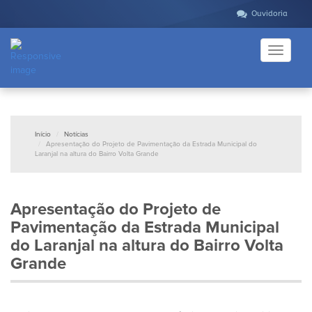
Ouvidoria
Toggle
navigati
Início
Notícias
Apresentação do Projeto de Pavimentação da Estrada Municipal do
Laranjal na altura do Bairro Volta Grande
Apresentação do Projeto de
Pavimentação da Estrada Municipal
do Laranjal na altura do Bairro Volta
Grande