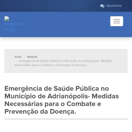
Ouvidoria
Toggle
navigati
Início
Notícias
Emergência de Saúde Pública no Município de Adrianópolis- Medidas
Necessárias para o Combate e Prevenção da Doença.
Emergência de Saúde Pública no
Município de Adrianópolis- Medidas
Necessárias para o Combate e
Prevenção da Doença.