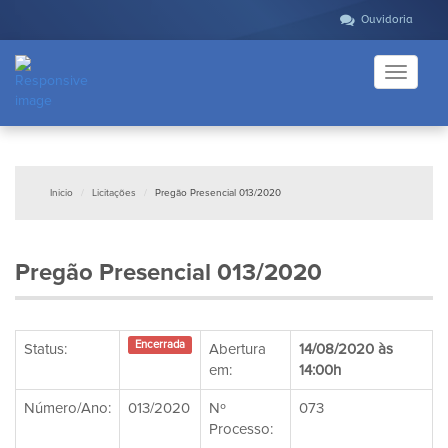
Ouvidoria
Toggle
navigati
Inicio
Licitações
Pregão Presencial 013/2020
Pregão Presencial 013/2020
Encerrada
Status:
Abertura
14/08/2020 às
em:
14:00h
Número/Ano:
013/2020
Nº
073
Processo: