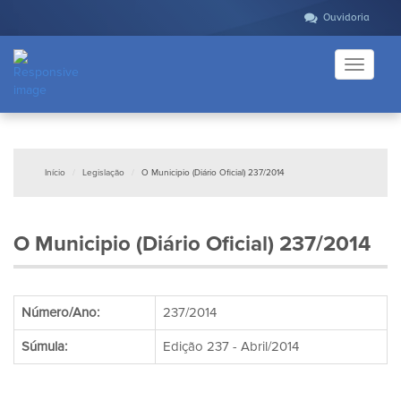
Ouvidoria
Toggle
navigati
Início
Legislação
O Municipio (Diário Oficial) 237/2014
O Municipio (Diário Oficial) 237/2014
Número/Ano:
237/2014
Súmula:
Edição 237 - Abril/2014