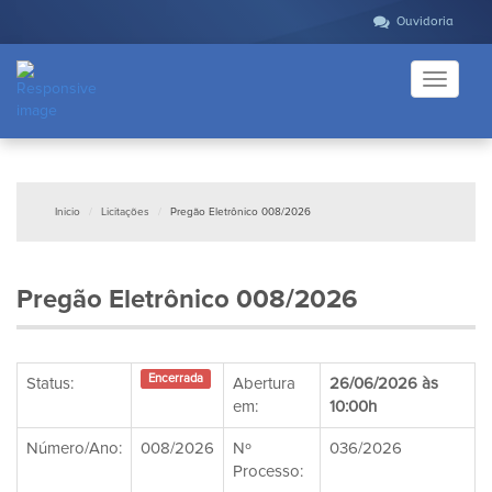
Ouvidoria
Toggle
navigati
Inicio
Licitações
Pregão Eletrônico 008/2026
Pregão Eletrônico 008/2026
Encerrada
Status:
Abertura
26/06/2026 às
em:
10:00h
Número/Ano:
008/2026
Nº
036/2026
Processo: